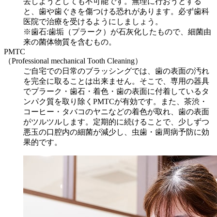
去しようとしても不可能です。無理に行おうとする
と、歯や歯ぐきを傷つける恐れがあります。必ず歯科
医院で治療を受けるようにしましょう。
※歯石:歯垢（プラーク）が石灰化したもので、細菌由
来の菌体物質を含むもの。
PMTC
（Professional mechanical Tooth Cleaning）
ご自宅での日常のブラッシングでは、歯の表面の汚れ
を完全に取ることは出来ません。そこで、専用の器具
でプラーク・歯石・着色・歯の表面に付着しているタ
ンパク質を取り除くPMTCが有効です。また、茶渋・
コーヒー・タバコのヤニなどの着色が取れ、歯の表面
がツルツルします。定期的に続けることで、少しずつ
悪玉の口腔内の細菌が減少し、虫歯・歯周病予防に効
果的です。