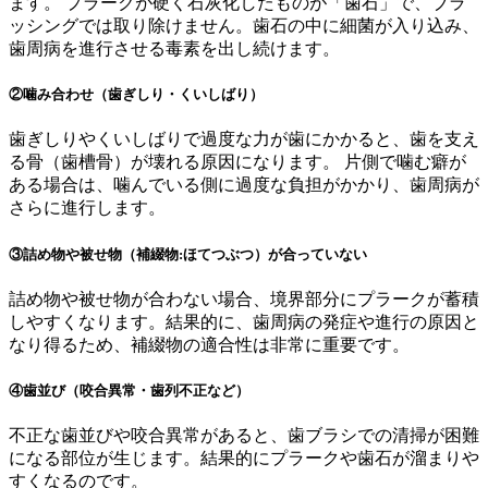
ます。 プラークが硬く石灰化したものが「歯石」で、ブラ
ッシングでは取り除けません。歯石の中に細菌が入り込み、
歯周病を進行させる毒素を出し続けます。
②噛み合わせ（歯ぎしり・くいしばり）
歯ぎしりやくいしばりで過度な力が歯にかかると、歯を支え
る骨（歯槽骨）が壊れる原因になります。 片側で噛む癖が
ある場合は、噛んでいる側に過度な負担がかかり、歯周病が
さらに進行します。
③詰め物や被せ物（補綴物:ほてつぶつ）が合っていない
詰め物や被せ物が合わない場合、境界部分にプラークが蓄積
しやすくなります。結果的に、歯周病の発症や進行の原因と
なり得るため、補綴物の適合性は非常に重要です。
④歯並び（咬合異常・歯列不正など）
不正な歯並びや咬合異常があると、歯ブラシでの清掃が困難
になる部位が生じます。結果的にプラークや歯石が溜まりや
すくなるのです。