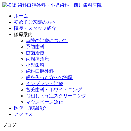
ホーム
初めてご来院の方へ
院長・スタッフ紹介
診療案内
当院の治療について
予防歯科
虫歯治療
歯周病治療
小児歯科
歯科口腔外科
歯を失った方への治療
インプラント治療
審美歯科・ホワイトニング
骨粗しょう症スクリーニング
マウスピース矯正
医院・施設紹介
アクセス
ブログ