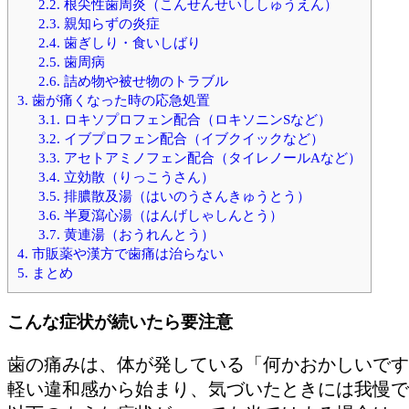
2.2.
根尖性歯周炎（こんせんせいししゅうえん）
2.3.
親知らずの炎症
2.4.
歯ぎしり・食いしばり
2.5.
歯周病
2.6.
詰め物や被せ物のトラブル
3.
歯が痛くなった時の応急処置
3.1.
ロキソプロフェン配合（ロキソニンSなど）
3.2.
イブプロフェン配合（イブクイックなど）
3.3.
アセトアミノフェン配合（タイレノールAなど）
3.4.
立効散（りっこうさん）
3.5.
排膿散及湯（はいのうさんきゅうとう）
3.6.
半夏瀉心湯（はんげしゃしんとう）
3.7.
黄連湯（おうれんとう）
4.
市販薬や漢方で歯痛は治らない
5.
まとめ
こんな症状が続いたら要注意
歯の痛みは、体が発している「何かおかしいです
軽い違和感から始まり、気づいたときには我慢で